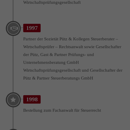
Wirtschaftsprüfungsgesellschaft
Drop us a line
info@yourdomain.com
About us
1997
Partner der Sozietät Pütz & Kollegen Steuerberater –
Lorem ipsum dolor sit amet, consectetuer adipiscing elit.
Wirtschaftsprüfer – Rechtsanwalt sowie Gesellschafter
Aenean commodo ligula eget dolor. Aenean massa. Cum
der Pütz, Gast & Partner Prüfungs- und
sociis natoque penatibus et magnis dis parturient montes,
Unternehmensberatung GmbH
nascetur ridiculus mus. Donec quam felis, ultricies nec.
Wirtschaftsprüfungsgesellschaft und Gesellschafter der
Pütz & Partner Steuerberatungs GmbH
1998
Bestellung zum Fachanwalt für Steuerrecht