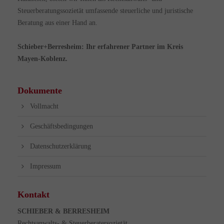
Steuerberatungssozietät umfassende steuerliche und juristische
Beratung aus einer Hand an.
Schieber+Berresheim: Ihr erfahrener Partner im Kreis
Mayen-Koblenz.
Dokumente
Vollmacht
Geschäftsbedingungen
Datenschutzerklärung
Impressum
Kontakt
SCHIEBER & BERRESHEIM
Rechtsanwalts- & Steuerberatersozietät