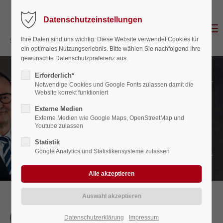
Datenschutzeinstellungen
Login
Menu
Ihre Daten sind uns wichtig: Diese Website verwendet Cookies für
Benutzername
ein optimales Nutzungserlebnis. Bitte wählen Sie nachfolgend Ihre
gewünschte Datenschutzpräferenz aus.
Erforderlich*
Notwendige Cookies und Google Fonts zulassen damit die
Website korrekt funktioniert
Passwort
Vita Uwe Schieber
Externe Medien
Externe Medien wie Google Maps, OpenStreetMap und
RECHTSANWALT / FACHANWALT FÜR
Youtube zulassen
STEUERRECHT
Statistik
Anmelden
Google Analytics und Statistikensysteme zulassen
Register
|
Lost your password?
Support
1960
Datenschutzerklärung
Impressum