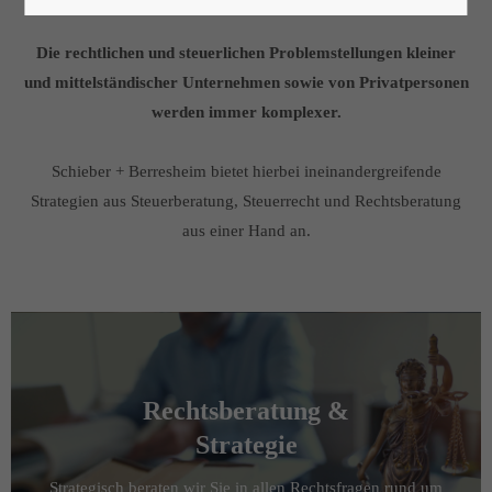
Lorem ipsum dolor sit amet:
Die rechtlichen und steuerlichen Problemstellungen kleiner
und mittelständischer Unternehmen sowie von Privatpersonen
24h
werden immer komplexer.
/ 365days
Schieber + Berresheim bietet hierbei ineinandergreifende
Strategien aus Steuerberatung, Steuerrecht und Rechtsberatung
We offer support for our customers
aus einer Hand an.
Mon - Fri 8:00am - 5:00pm
(GMT +1)
Get in touch
Cybersteel Inc.
376-293 City Road, Suite 600
San Francisco, CA 94102
Rechtsberatung &
Strategie
Have any questions?
+44 1234 567 890
Strategisch beraten wir Sie in allen Rechtsfragen rund um