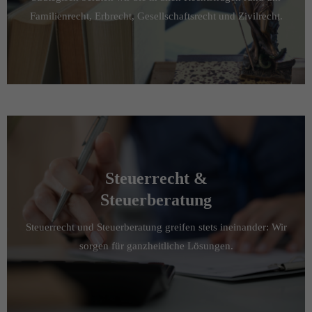
Familienrecht, Erbrecht, Gesellschaftsrecht und Zivilrecht.
Drop us a line
info@yourdomain.com
About us
Lorem ipsum dolor sit amet, consectetuer adipiscing elit.
Aenean commodo ligula eget dolor. Aenean massa. Cum
sociis natoque penatibus et magnis dis parturient montes,
nascetur ridiculus mus. Donec quam felis, ultricies nec.
Steuerrecht &
Steuerberatung
Steuerrecht und Steuerberatung greifen stets ineinander: Wir
sorgen für ganzheitliche Lösungen.