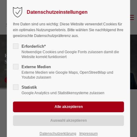
Datenschutzeinstellungen
Login
Menu
Ihre Daten sind uns wichtig: Diese Website verwendet Cookies für
Benutzername
ein optimales Nutzungserlebnis. Bitte wählen Sie nachfolgend Ihre
gewünschte Datenschutzpräferenz aus.
Erforderlich*
Notwendige Cookies und Google Fonts zulassen damit die
Herzlich Willkommen bei
Website korrekt funktioniert
Passwort
Schieber + Berresheim
Externe Medien
STEUERRECHT | STEUERBERATUNG | RECHTSBERATUNG | CONSULTING
Externe Medien wie Google Maps, OpenStreetMap und
Youtube zulassen
UNSERE KANZLEI
Statistik
Anmelden
Google Analytics und Statistikensysteme zulassen
RECHTSANWALTS- UND STEUERBERATERSOZIETÄT
Register
|
Lost your password?
HERZLICH WILLKOMMEN BEI
Support
SCHIEBER + BERRESHEIM
Datenschutzerklärung
Impressum