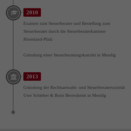
Drop us a line
2010
info@yourdomain.com
Examen zum Steuerberater und Bestellung zum
About us
Steuerberater durch die Steuerberaterkammer
Rheinland-Pfalz
Lorem ipsum dolor sit amet, consectetuer adipiscing elit.
Aenean commodo ligula eget dolor. Aenean massa. Cum
Gründung einer Steuerberatungskanzlei in Mendig
sociis natoque penatibus et magnis dis parturient montes,
nascetur ridiculus mus. Donec quam felis, ultricies nec.
2013
Gründung der Rechtsanwalts- und Steuerberatersozietät
Uwe Schieber & Boris Berresheim in Mendig