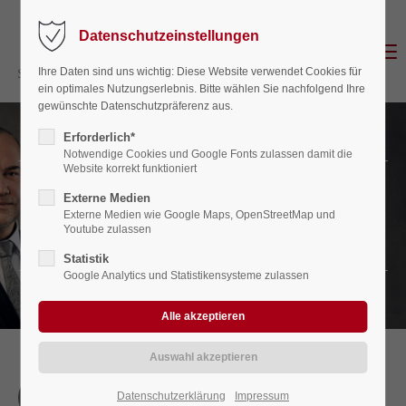
Datenschutzeinstellungen
Login
Menu
Ihre Daten sind uns wichtig: Diese Website verwendet Cookies für
Benutzername
ein optimales Nutzungserlebnis. Bitte wählen Sie nachfolgend Ihre
gewünschte Datenschutzpräferenz aus.
Erforderlich*
Notwendige Cookies und Google Fonts zulassen damit die
Website korrekt funktioniert
Passwort
Vita Boris Berresheim
Externe Medien
Externe Medien wie Google Maps, OpenStreetMap und
Youtube zulassen
STEUERBERATER / DIPL. BETRIEBSWIRT
Statistik
Anmelden
Google Analytics und Statistikensysteme zulassen
Register
|
Lost your password?
Support
1978
Datenschutzerklärung
Impressum