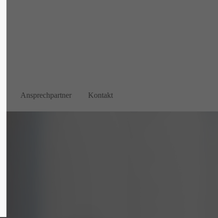
About us
Lorem ipsum dolor sit amet, consectetuer
adipiscing elit.
Aenean commodo ligula eget dolor. Aenean
massa. Cum sociis natoque penatibus et
g
Ansprechpartner
Kontakt
magnis dis parturient montes, nascetur
ridiculus mus. Donec quam felis, ultricies
nec.