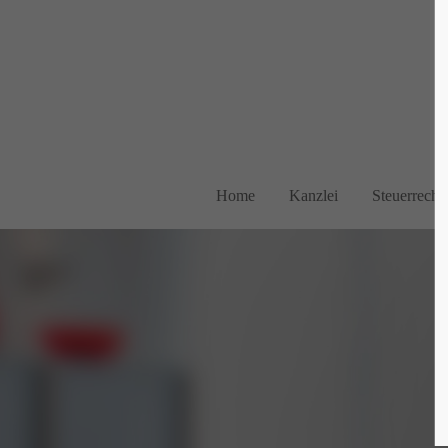
Login
Supp
Benutzername
Lorem ip
2
Home
Kanzlei
Steuerrecht
Passwort
We offer 
Anmelden
Mon - F
Register
|
Lost your password?