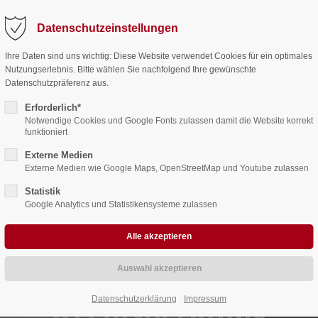
Datenschutzeinstellungen
ort
Get in touch
Ihre Daten sind uns wichtig: Diese Website verwendet Cookies für ein optimales
Nutzungserlebnis. Bitte wählen Sie nachfolgend Ihre gewünschte
sum dolor sit amet:
Cybersteel Inc.
Datenschutzpräferenz aus.
376-293 City Road, Suite 600
San Francisco, CA 94102
Erforderlich*
Notwendige Cookies und Google Fonts zulassen damit die Website korrekt
4h
funktioniert
 / -Beratung
Steuerstrafrecht
Rechtsberatung
BW-Beratun
/ 365days
Have any questions?
Externe Medien
+44 1234 567 890
Externe Medien wie Google Maps, OpenStreetMap und Youtube zulassen
Statistik
Drop us a line
Google Analytics und Statistikensysteme zulassen
info@yourdomain.com
support for our customers
ri 8:00am - 5:00pm
(GMT +1)
Datenschutzerklärung
Impressum
Rechtsberatung