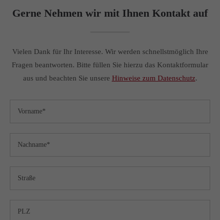
Gerne Nehmen wir mit Ihnen Kontakt auf
Drop us a line
info@yourdomain.com
About us
Vielen Dank für Ihr Interesse. Wir werden schnellstmöglich Ihre
Fragen beantworten. Bitte füllen Sie hierzu das Kontaktformular
Lorem ipsum dolor sit amet, consectetuer adipiscing elit.
aus und beachten Sie unsere
Hinweise zum Datenschutz
.
Aenean commodo ligula eget dolor. Aenean massa. Cum
sociis natoque penatibus et magnis dis parturient montes,
nascetur ridiculus mus. Donec quam felis, ultricies nec.