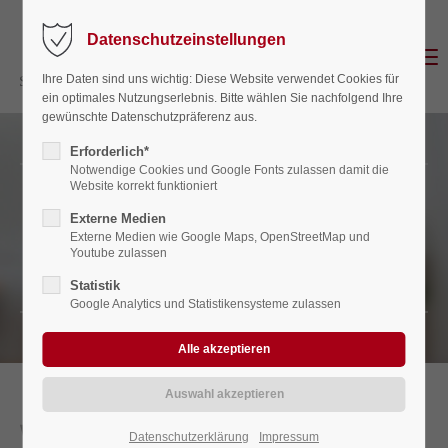
Datenschutzeinstellungen
Login
Menu
Ihre Daten sind uns wichtig: Diese Website verwendet Cookies für
Benutzername
ein optimales Nutzungserlebnis. Bitte wählen Sie nachfolgend Ihre
gewünschte Datenschutzpräferenz aus.
Erforderlich*
Notwendige Cookies und Google Fonts zulassen damit die
Website korrekt funktioniert
Passwort
Kontakt
Externe Medien
Externe Medien wie Google Maps, OpenStreetMap und
SCHIEBER + BERRESHEIM
Youtube zulassen
STEUERBERATERSOZIETÄT
Statistik
Anmelden
Google Analytics und Statistikensysteme zulassen
Register
|
Lost your password?
Support
Datenschutzerklärung
Impressum